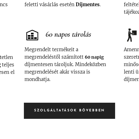
incs
feletti vásárlás esetén
Díjmentes
.
feltét
tájék
60 napos tárolás
Megrendelt termékeit a
Amenny
megrendeléstől számított
szeret
tetlen
60 napig
díjmentesen tároljuk. Mindeközben
minős
g
teljes
megrendelését akár vissza is
lenti 
esen el
mondhatja.
díjmen
SZOLGÁLTATÁSOK BŐVEBBEN