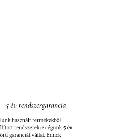
5 év rendszergarancia
alunk használt termékekből
llított rendszerekre cégünk
5 év
körű garanciát vállal. Ennek