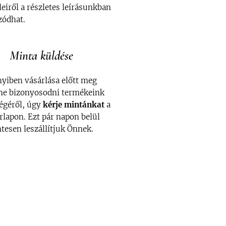
eleiről a részletes leírásunkban
ozódhat.
Minta küldése
iben vásárlása előtt meg
ne bizonyosodni termékeink
égéről, úgy
kérje
mintánkat
a
ürlapon. Ezt pár napon belül
tesen leszállítjuk Önnek.