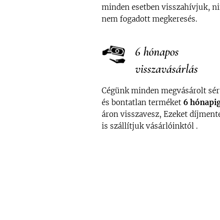
minden esetben visszahívjuk, n
nem fogadott megkeresés.
6 hónapos
visszavásárlás
Cégünk minden megvásárolt sér
és bontatlan terméket
6 hóna
pi
áron visszavesz, Ezeket díjment
is szállítjuk vásárlóinktól .